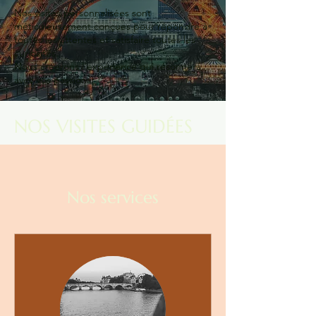
Nos visites personnalisées sont
méticuleusement conçues pour répondre à
toutes les attentes et satisfaire toutes les
curiosités.
Nous créerons l'expérience qui résonnera
avec vos passions.
NOS VISITES GUIDÉES
Nos services