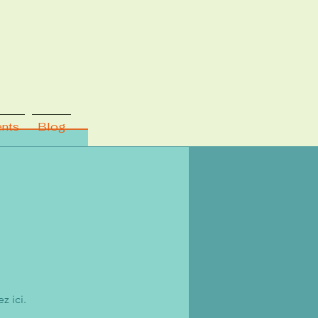
ents
Blog
z ici.