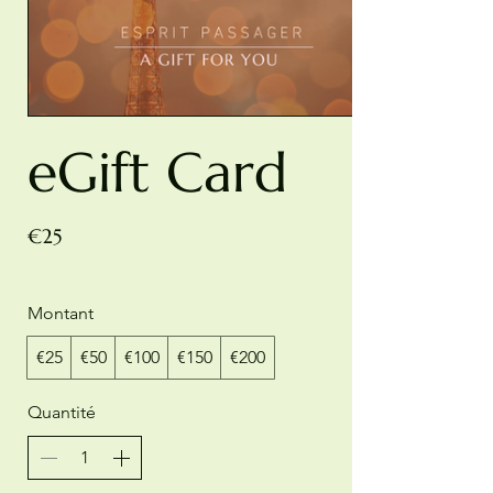
eGift Card
€25
Montant
€25
€50
€100
€150
€200
Quantité