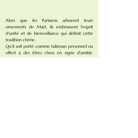
Alors que les Parisiens arborent leurs 
ornements de Mart, ils embrassent l'esprit 
d'unité et de bienveillance qui définit cette 
tradition chérie.
Qu'il soit porté comme talisman personnel ou 
offert à des êtres chers en signe d'amitié, 
Mart rappelle la puissance de la communauté 
et la joie de se rassembler pour célébrer les 
plaisirs simples de la vie.
Dans une ville où les cultures convergent et 
les traditions s'entrelacent, Mart est bien plus 
qu'une simple célébration du printemps : 
c'est un reflet de l'esprit de résilience et de 
renouveau qui perdure dans la ville.
Alors que les fils rouges et blancs des 
ornements de Mart flottent dans la brise, ils 
emportent avec eux les espoirs et les rêves 
d'une ville unie dans son embrassement des 
possibilités infinies de la vie.